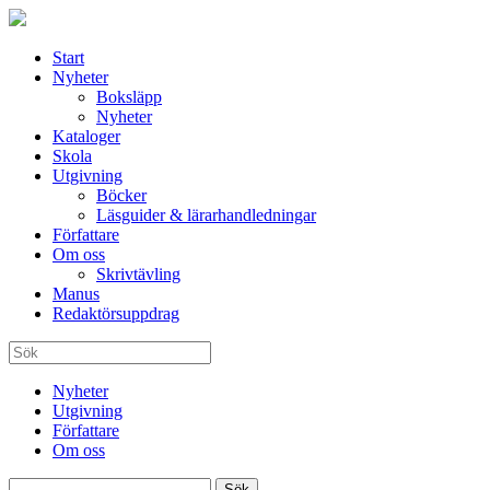
Start
Nyheter
Boksläpp
Nyheter
Kataloger
Skola
Utgivning
Böcker
Läsguider & lärarhandledningar
Författare
Om oss
Skrivtävling
Manus
Redaktörsuppdrag
Nyheter
Utgivning
Författare
Om oss