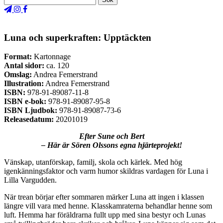
Luna och superkraften: Upptäckten
Format:
Kartonnage
Antal sidor:
ca. 120
Omslag:
Andrea Femerstrand
Illustration:
Andrea Femerstrand
ISBN:
978-91-89087-11-8
ISBN e-bok:
978-91-89087-95-8
ISBN Ljudbok:
978-91-89087-73-6
Releasedatum:
20201019
Efter Sune och Bert
– Här är Sören Olssons egna hjärteprojekt!
Vänskap, utanförskap, familj, skola och kärlek. Med hög
igenkänningsfaktor och varm humor skildras vardagen för Luna i
Lilla Vargudden.
När trean börjar efter sommaren märker Luna att ingen i klassen
längre vill vara med henne. Klasskamraterna behandlar henne som
luft. Hemma har föräldrarna fullt upp med sina bestyr och Lunas