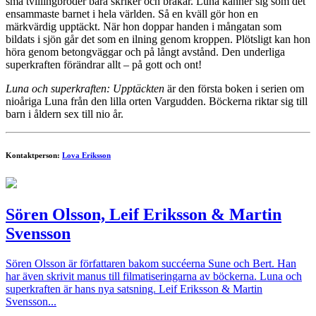
små tvillingbröder bara skriker och bråkar. Luna känner sig som det
ensammaste barnet i hela världen. Så en kväll gör hon en
märkvärdig upptäckt. När hon doppar handen i mångatan som
bildats i sjön går det som en ilning genom kroppen. Plötsligt kan hon
höra genom betongväggar och på långt avstånd. Den underliga
superkraften förändrar allt – på gott och ont!
Luna och superkraften: Upptäckten
är den första boken i serien om
nioåriga Luna från den lilla orten Vargudden. Böckerna riktar sig till
barn i åldern sex till nio år.
Kontaktperson:
Lova Eriksson
Sören Olsson, Leif Eriksson & Martin
Svensson
Sören Olsson är författaren bakom succéerna Sune och Bert. Han
har även skrivit manus till filmatiseringarna av böckerna. Luna och
superkraften är hans nya satsning. Leif Eriksson & Martin
Svensson...