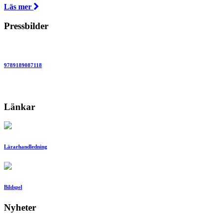
Läs mer
Pressbilder
9789189087118
Länkar
Lärarhandledning
Bildspel
Nyheter