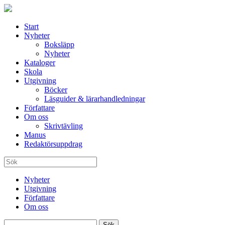
Start
Nyheter
Boksläpp
Nyheter
Kataloger
Skola
Utgivning
Böcker
Läsguider & lärarhandledningar
Författare
Om oss
Skrivtävling
Manus
Redaktörsuppdrag
Nyheter
Utgivning
Författare
Om oss