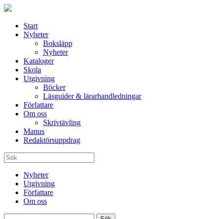
Start
Nyheter
Boksläpp
Nyheter
Kataloger
Skola
Utgivning
Böcker
Läsguider & lärarhandledningar
Författare
Om oss
Skrivtävling
Manus
Redaktörsuppdrag
Nyheter
Utgivning
Författare
Om oss