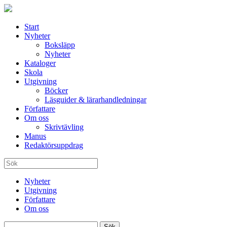
Start
Nyheter
Boksläpp
Nyheter
Kataloger
Skola
Utgivning
Böcker
Läsguider & lärarhandledningar
Författare
Om oss
Skrivtävling
Manus
Redaktörsuppdrag
Nyheter
Utgivning
Författare
Om oss