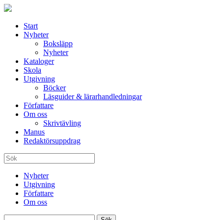
Start
Nyheter
Boksläpp
Nyheter
Kataloger
Skola
Utgivning
Böcker
Läsguider & lärarhandledningar
Författare
Om oss
Skrivtävling
Manus
Redaktörsuppdrag
Nyheter
Utgivning
Författare
Om oss