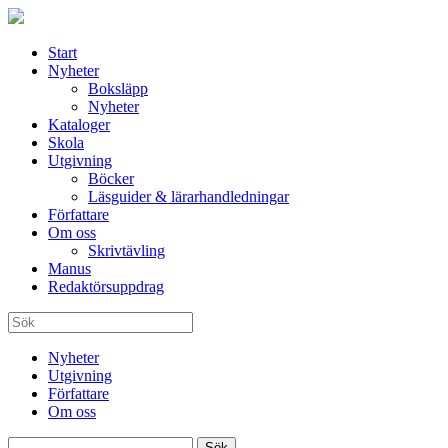
Start
Nyheter
Boksläpp
Nyheter
Kataloger
Skola
Utgivning
Böcker
Läsguider & lärarhandledningar
Författare
Om oss
Skrivtävling
Manus
Redaktörsuppdrag
Nyheter
Utgivning
Författare
Om oss