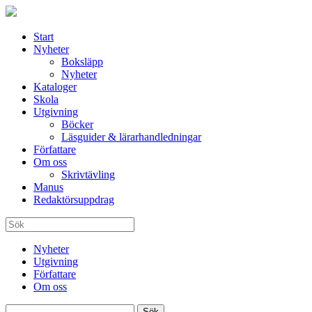
Start
Nyheter
Boksläpp
Nyheter
Kataloger
Skola
Utgivning
Böcker
Läsguider & lärarhandledningar
Författare
Om oss
Skrivtävling
Manus
Redaktörsuppdrag
Nyheter
Utgivning
Författare
Om oss