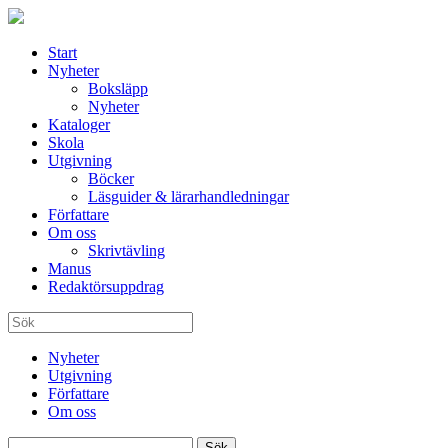
Start
Nyheter
Boksläpp
Nyheter
Kataloger
Skola
Utgivning
Böcker
Läsguider & lärarhandledningar
Författare
Om oss
Skrivtävling
Manus
Redaktörsuppdrag
Nyheter
Utgivning
Författare
Om oss