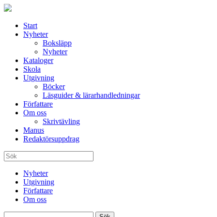
Start
Nyheter
Boksläpp
Nyheter
Kataloger
Skola
Utgivning
Böcker
Läsguider & lärarhandledningar
Författare
Om oss
Skrivtävling
Manus
Redaktörsuppdrag
Nyheter
Utgivning
Författare
Om oss