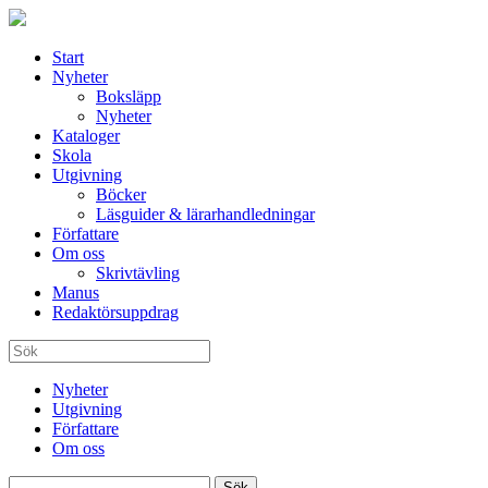
Start
Nyheter
Boksläpp
Nyheter
Kataloger
Skola
Utgivning
Böcker
Läsguider & lärarhandledningar
Författare
Om oss
Skrivtävling
Manus
Redaktörsuppdrag
Nyheter
Utgivning
Författare
Om oss