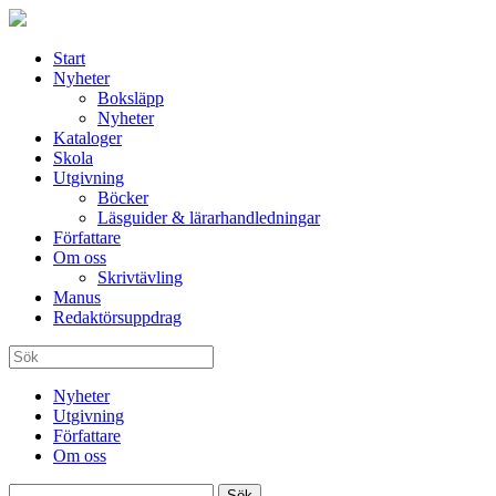
Start
Nyheter
Boksläpp
Nyheter
Kataloger
Skola
Utgivning
Böcker
Läsguider & lärarhandledningar
Författare
Om oss
Skrivtävling
Manus
Redaktörsuppdrag
Nyheter
Utgivning
Författare
Om oss