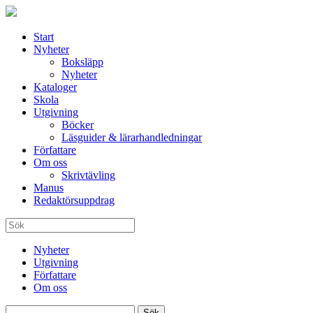
Start
Nyheter
Boksläpp
Nyheter
Kataloger
Skola
Utgivning
Böcker
Läsguider & lärarhandledningar
Författare
Om oss
Skrivtävling
Manus
Redaktörsuppdrag
Nyheter
Utgivning
Författare
Om oss