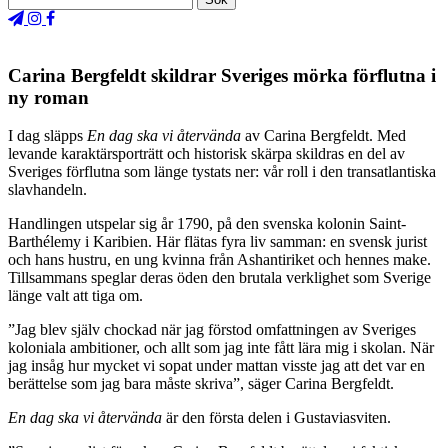
Carina Bergfeldt skildrar Sveriges mörka förflutna i
ny roman
I dag släpps
En dag ska vi återvända
av Carina Bergfeldt. Med
levande karaktärsporträtt och historisk skärpa skildras en del av
Sveriges förflutna som länge tystats ner: vår roll i den transatlantiska
slavhandeln.
Handlingen utspelar sig år 1790, på den svenska kolonin Saint-
Barthélemy i Karibien. Här flätas fyra liv samman: en svensk jurist
och hans hustru, en ung kvinna från Ashantiriket och hennes make.
Tillsammans speglar deras öden den brutala verklighet som Sverige
länge valt att tiga om.
”Jag blev själv chockad när jag förstod omfattningen av Sveriges
koloniala ambitioner, och allt som jag inte fått lära mig i skolan. När
jag insåg hur mycket vi sopat under mattan visste jag att det var en
berättelse som jag bara måste skriva”, säger Carina Bergfeldt.
En dag ska vi återvända
är den första delen i Gustaviasviten.