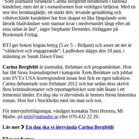
”Som journalist förankrar Carina Bergfeldt berättelsen i faktiska
händelser, men det är i romanformen hon verkligen briljerar. Med en
stor dos berättarglädje, ett starkt driv, levande gestaltning och
välutvecklade karaktärer har hon skapat en lika fängslande som
lärorik bladvändare som stannar kvar i medvetandet långt efter att
sista sidan är läst”, säger Stephanie Demmler, förläggare på
Bookmark Förlag.
BTJ ger boken högsta betyg (5 av 5 – Briljant) och anser att det är
”välskrivet och engagerande”. Ljudboken släpps den 18 juni, i
inläsning av Sarah Dawn Finer.
Carina Bergfeldt
är journalist, författare och programledare. Hon
har fått Stora Journalistpriset i kategorin Årets Berättare och jobbat
som SVT:s USA-korrespondent innan hon fick en egen talkshow.
Carina debuterade som författare 2012 och har sedan dess skrivit
flera kriminalromaner och reportageböcker som nått läsare i ett
femtontal länder.
En dag ska vi återvända
är hennes första historiska
roman. Hon bor i Stockholm med sin man och son.
För intervjuförfrågningar, vänligen kontakta Terri Herrera, Mi
Madre, på
terri@mimadre.se
eller 070-432 22 26.
Läs mer
En dag ska vi återvända
Carina Bergfeldt