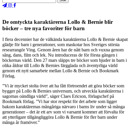
De omtyckta karaktärerna Lollo & Bernie blir
böcker – tre nya favoriter för barn
I flera decennier har de välkända karaktärerna Lollo & Bernie skapat
glädje för barn i generationer, som maskotar hos Sveriges största
researrangör Ving. Genom åren har de nått barn och vuxna genom
sång, dans, film och lek. Nu introduceras de för första gången i
böckernas värld.
Den 27 mars släpps tre böcker som bjuder in barn i
olika åldrar till Lollo & Bernies färgglada och äventyrliga värld
genom ett nytt samarbete mellan Lollo & Bernie och Bookmark
Förlag.
”Vi är mycket stolta över att ha fått förtroendet att göra böcker som
bygger på Lollo & Bernies universum, och utveckla karaktärerna i
sagornas oändliga värld”, säger Claes Ericson, förlagschef på
Bookmark förlag. ”Vi har stor respekt för det arbete som ligger
bakom karaktärernas mångåriga närvaro i barns liv under så många
generationer – det är ett arv som vi varsamt kommer att förvalta för
att ytterligare tillgängliggöra Lollo & Bernie för fler barn under
många år framöver.”