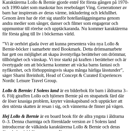
Karaktärerna Lollo & Bernie gjorde entré för första gången på 1970-
och 1990-talet som maskotar hos resebolaget Ving. Generationer av
barn har inspirerats av deras värme, inkludering och lekfullhet.
Genom åren har de rört sig utanför hotellanläggningarna genom
andra medier som sånger, danser och filmer som engagerar och
uppmuntrar till rörelse och upptäckaranda. Nu kommer karaktärerna
för första gång till liv i böckernas värld.
”Vi är oerhört glada över att kunna presentera våra nya Lollo &
Bernie-böcker i samarbete med Bookmark. Detta drömsamarbete
har gett oss möjlighet att skapa äventyrliga berättelser om drömmar,
tillhörighet och vänskap. Vi tror starkt på kraften i berättelser och är
övertygade om att böckerna kommer att väcka barns fantasi och
nyfikenhet, och förhoppningsvis skapa många härliga lässtunder”,
säger Sharni Breinholt, Head of Concept & Curated Experiences
Nordic Leisure Travel Group.
Lollo & Bernie: I Solens land
är en bilderbok för barn i åldrarna 3–
6. Följ giraffen Lollo och björnen Bernie på en strapatsrik färd där
de löser knasiga problem, knyter vänskapsband och upptäcker att
den största skatten är resan i sig, och vännerna de finner på vägen.
Hej Lollo & Bernie
är en board book för de allra yngsta i åldrarna
0–3. Denna charmiga och förenklade version av I Solens land
introducerar de välkända karaktärerna Lollo & Bernie och deras