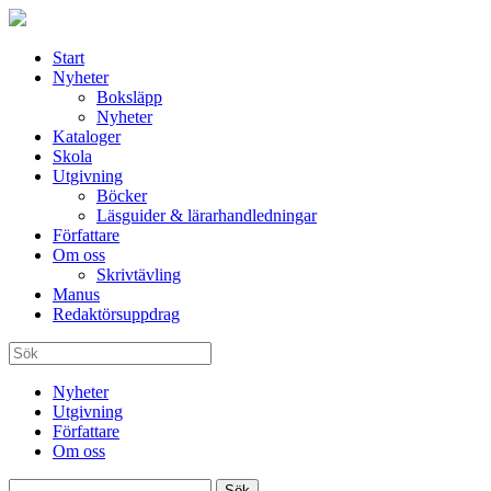
Start
Nyheter
Boksläpp
Nyheter
Kataloger
Skola
Utgivning
Böcker
Läsguider & lärarhandledningar
Författare
Om oss
Skrivtävling
Manus
Redaktörsuppdrag
Nyheter
Utgivning
Författare
Om oss