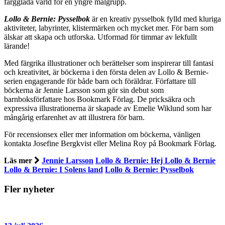
färgglada värld för en yngre målgrupp.
Lollo & Bernie: Pysselbok
är en kreativ pysselbok fylld med kluriga
aktiviteter, labyrinter, klistermärken och mycket mer. För barn som
älskar att skapa och utforska. Utformad för timmar av lekfullt
lärande!
Med färgrika illustrationer och berättelser som inspirerar till fantasi
och kreativitet, är böckerna i den första delen av Lollo & Bernie-
serien engagerande för både barn och föräldrar. Författare till
böckerna är Jennie Larsson som gör sin debut som
barnboksförfattare hos Bookmark Förlag. De pricksäkra och
expressiva illustrationerna är skapade av Emelie Wiklund som har
mångårig erfarenhet av att illustrera för barn.
För recensionsex eller mer information om böckerna, vänligen
kontakta Josefine Bergkvist eller Melina Roy på Bookmark Förlag.
Läs mer
Jennie Larsson
Lollo & Bernie: Hej Lollo & Bernie
Lollo & Bernie: I Solens land
Lollo & Bernie: Pysselbok
Fler nyheter