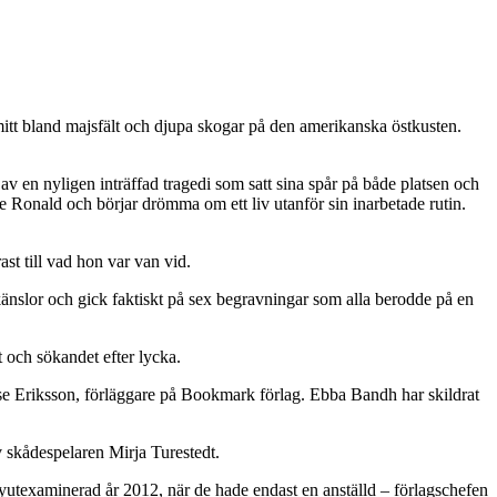
itt bland majsfält och djupa skogar på den amerikanska östkusten.
v en nyligen inträffad tragedi som satt sina spår på både platsen och
de Ronald och börjar drömma om ett liv utanför sin inarbetade rutin.
ast till vad hon var van vid.
änslor och gick faktiskt på sex begravningar som alla berodde på en
t och sökandet efter lycka.
ouise Eriksson, förläggare på Bookmark förlag. Ebba Bandh har skildrat
 skådespelaren Mirja Turestedt.
yutexaminerad år 2012, när de hade endast en anställd – förlagschefen