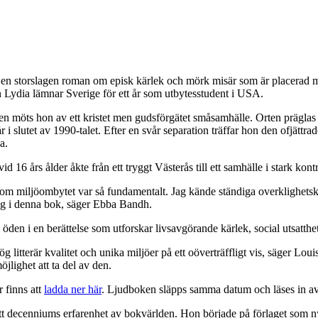
 en storslagen roman om episk kärlek och mörk misär som är placerad m
n Lydia lämnar Sverige för ett år som utbytesstudent i USA.
n möts hon av ett kristet men gudsförgätet småsamhälle. Orten präglas a
i slutet av 1990-talet. Efter en svår separation träffar hon den ofjättra
a.
d 16 års ålder åkte från ett tryggt Västerås till ett samhälle i stark kontr
som miljöombytet var så fundamentalt. Jag kände ständiga overklighetsk
jag i denna bok, säger Ebba Bandh.
öden i en berättelse som utforskar livsavgörande kärlek, social utsatthe
 litterär kvalitet och unika miljöer på ett oöverträffligt vis, säger L
jlighet att ta del av den.
 finns att
ladda ner här
. Ljudboken släpps samma datum och läses in av
tt decenniums erfarenhet av bokvärlden. Hon började på förlaget som n