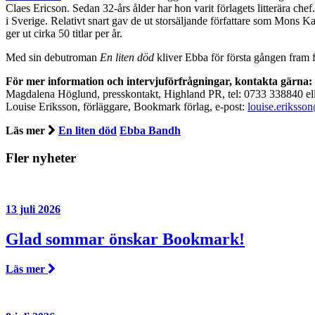
Claes Ericson. Sedan 32-års ålder har hon varit förlagets litterära 
i Sverige. Relativt snart gav de ut storsäljande författare som Mons 
ger ut cirka 50 titlar per år.
Med sin debutroman
En liten död
kliver Ebba för första gången fram f
För mer information och intervjuförfrågningar, kontakta gärna:
Magdalena Höglund, presskontakt, Highland PR, tel: 0733 338840 ell
Louise Eriksson, förläggare, Bookmark förlag, e-post:
louise.eriksso
Läs mer
En liten död
Ebba Bandh
Fler nyheter
13 juli 2026
Glad sommar önskar Bookmark!
Läs mer