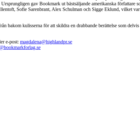
chef. Ursprungligen gav Bookmark ut bästsäljande amerikanska författar
Kallentoft, Sofie Sarenbrant, Alex Schulman och Sigge Eklund, vilket var
rån bakom kulisserna för att skildra en drabbande berättelse som delvis 
er e-post:
magdalena@highlandpr.se
n@bookmarkforlag.se