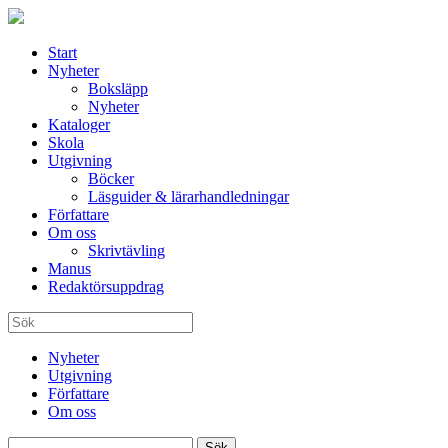
Start
Nyheter
Boksläpp
Nyheter
Kataloger
Skola
Utgivning
Böcker
Läsguider & lärarhandledningar
Författare
Om oss
Skrivtävling
Manus
Redaktörsuppdrag
Nyheter
Utgivning
Författare
Om oss