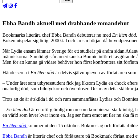
Ebba Bandh aktuell med drabbande romandebut
Bookmarks litterära chef Ebba Bandh debuterar nu med
En liten död
,
Boken utspelar sig tidigt 2000-tal och tar sin början då huvudpersone
När Lydia ensam lämnar Sverige för ett studieår på andra sidan Atlante
människorna. Samtidigt står amerikanska Bonnie inför ett avgörande år 
Men för att kunna gå vidare behöver hon först konfrontera sitt förflutn
Händelserna i
En liten död
är delvis självupplevda av författaren som vi
– Under året som utbytesstudent fick jag liksom Lydia en chock efter
onaturlig död, som bilolyckor och överdoser. Delar av detta skildrar 
Trots att de är åtskilda i tid och rum sammanflätas Lydias och Bonnies 
–
En liten död
är en oförglömlig roman som kombinerar stark intrig, hög
en värld som lever kvar inom en. Jag ser fram emot att fler nu ska få mö
En liten död
kommer ut den 15 oktober. Bokomslag och författarbilder
Ebba Bandh
är litterär chef och förläggare på Bookmark förlag med e