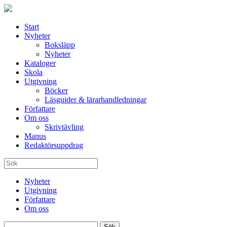
Start
Nyheter
Boksläpp
Nyheter
Kataloger
Skola
Utgivning
Böcker
Läsguider & lärarhandledningar
Författare
Om oss
Skrivtävling
Manus
Redaktörsuppdrag
Nyheter
Utgivning
Författare
Om oss