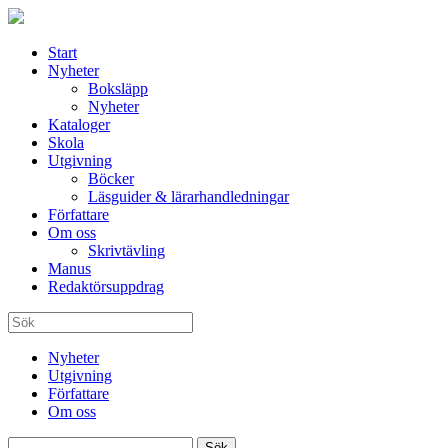
Start
Nyheter
Boksläpp
Nyheter
Kataloger
Skola
Utgivning
Böcker
Läsguider & lärarhandledningar
Författare
Om oss
Skrivtävling
Manus
Redaktörsuppdrag
Nyheter
Utgivning
Författare
Om oss