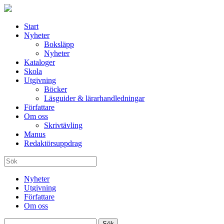
Start
Nyheter
Boksläpp
Nyheter
Kataloger
Skola
Utgivning
Böcker
Läsguider & lärarhandledningar
Författare
Om oss
Skrivtävling
Manus
Redaktörsuppdrag
Nyheter
Utgivning
Författare
Om oss