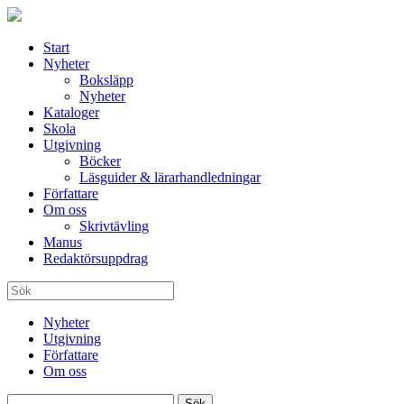
Start
Nyheter
Boksläpp
Nyheter
Kataloger
Skola
Utgivning
Böcker
Läsguider & lärarhandledningar
Författare
Om oss
Skrivtävling
Manus
Redaktörsuppdrag
Nyheter
Utgivning
Författare
Om oss