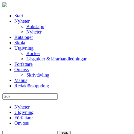
Start
Nyheter
Boksläpp
Nyheter
Kataloger
Skola
Utgivning
Böcker
Läsguider & lärarhandledningar
Författare
Om oss
Skrivtävling
Manus
Redaktörsuppdrag
Nyheter
Utgivning
Författare
Om oss