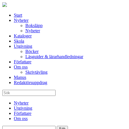
Start
Nyheter
Boksläpp
Nyheter
Kataloger
Skola
Utgivning
Böcker
Läsguider & lärarhandledningar
Författare
Om oss
Skrivtävling
Manus
Redaktörsuppdrag
Nyheter
Utgivning
Författare
Om oss