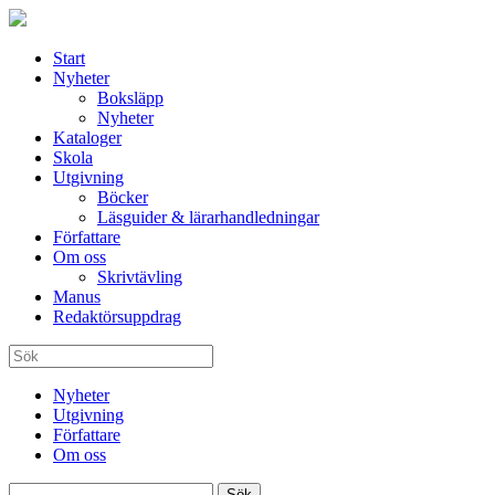
Start
Nyheter
Boksläpp
Nyheter
Kataloger
Skola
Utgivning
Böcker
Läsguider & lärarhandledningar
Författare
Om oss
Skrivtävling
Manus
Redaktörsuppdrag
Nyheter
Utgivning
Författare
Om oss