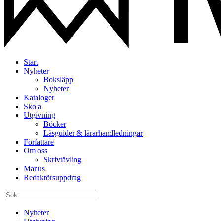
Start
Nyheter
Boksläpp
Nyheter
Kataloger
Skola
Utgivning
Böcker
Läsguider & lärarhandledningar
Författare
Om oss
Skrivtävling
Manus
Redaktörsuppdrag
Nyheter