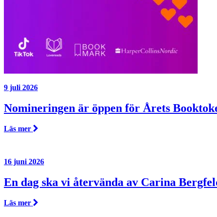
9 juli 2026
Nomineringen är öppen för Årets Booktok
Läs mer
16 juni 2026
En dag ska vi återvända av Carina Bergfel
Läs mer