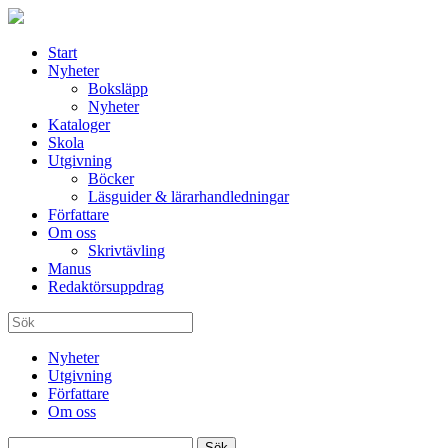
Start
Nyheter
Boksläpp
Nyheter
Kataloger
Skola
Utgivning
Böcker
Läsguider & lärarhandledningar
Författare
Om oss
Skrivtävling
Manus
Redaktörsuppdrag
Nyheter
Utgivning
Författare
Om oss