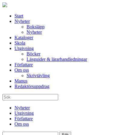
Start
Nyheter
Boksläpp
Nyheter
Kataloger
Skola
Utgivning
Böcker
Läsguider & lärarhandledningar
Författare
Om oss
Skrivtävling
Manus
Redaktörsuppdrag
Nyheter
Utgivning
Författare
Om oss