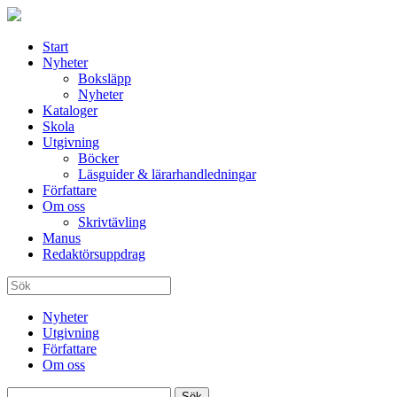
Start
Nyheter
Boksläpp
Nyheter
Kataloger
Skola
Utgivning
Böcker
Läsguider & lärarhandledningar
Författare
Om oss
Skrivtävling
Manus
Redaktörsuppdrag
Nyheter
Utgivning
Författare
Om oss