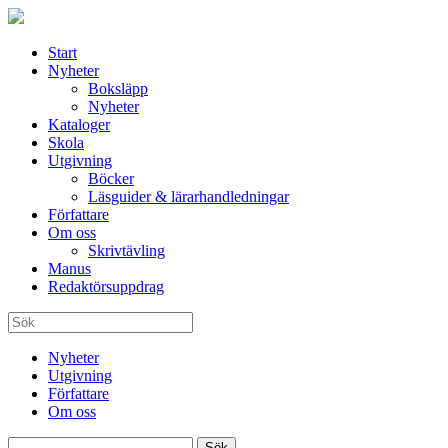
Start
Nyheter
Boksläpp
Nyheter
Kataloger
Skola
Utgivning
Böcker
Läsguider & lärarhandledningar
Författare
Om oss
Skrivtävling
Manus
Redaktörsuppdrag
Nyheter
Utgivning
Författare
Om oss