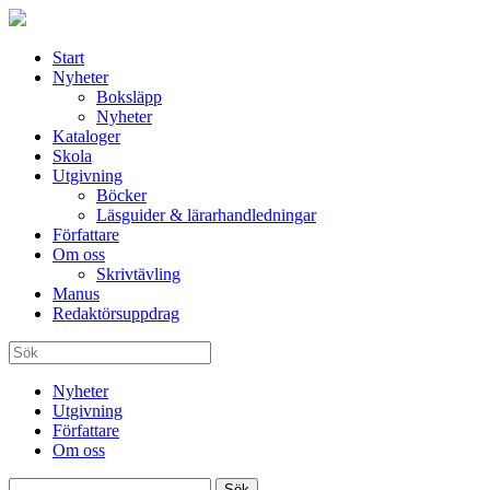
Start
Nyheter
Boksläpp
Nyheter
Kataloger
Skola
Utgivning
Böcker
Läsguider & lärarhandledningar
Författare
Om oss
Skrivtävling
Manus
Redaktörsuppdrag
Nyheter
Utgivning
Författare
Om oss