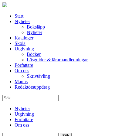
Start
Nyheter
Boksläpp
Nyheter
Kataloger
Skola
Utgivning
Böcker
Läsguider & lärarhandledningar
Författare
Om oss
Skrivtävling
Manus
Redaktörsuppdrag
Nyheter
Utgivning
Författare
Om oss