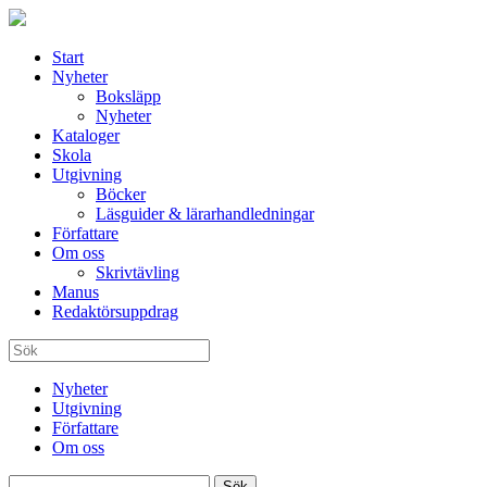
Start
Nyheter
Boksläpp
Nyheter
Kataloger
Skola
Utgivning
Böcker
Läsguider & lärarhandledningar
Författare
Om oss
Skrivtävling
Manus
Redaktörsuppdrag
Nyheter
Utgivning
Författare
Om oss