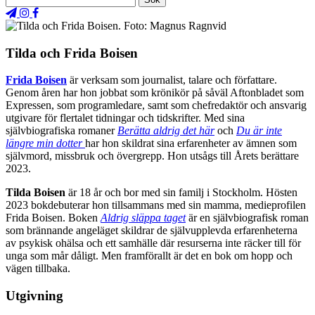
Tilda och Frida Boisen
Frida Boisen
är verksam som journalist, talare och författare.
Genom åren har hon jobbat som krönikör på såväl Aftonbladet som
Expressen, som programledare, samt som chefredaktör och ansvarig
utgivare för flertalet tidningar och tidskrifter. Med sina
självbiografiska romaner
Berätta aldrig det här
och
Du är inte
längre min dotter
har hon skildrat sina erfarenheter av ämnen som
självmord, missbruk och övergrepp. Hon utsågs till Årets berättare
2023.
Tilda Boisen
är 18 år och bor med sin familj i Stockholm. Hösten
2023 bokdebuterar hon tillsammans med sin mamma, medieprofilen
Frida Boisen. Boken
Aldrig släppa taget
är en självbiografisk roman
som brännande angeläget skildrar de självupplevda erfarenheterna
av psykisk ohälsa och ett samhälle där resurserna inte räcker till för
unga som mår dåligt. Men framförallt är det en bok om hopp och
vägen tillbaka.
Utgivning