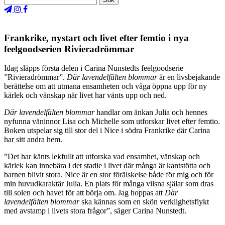
Frankrike, nystart och livet efter femtio i nya
feelgoodserien Rivieradrömmar
Idag släpps första delen i Carina Nunstedts feelgoodserie
”Rivieradrömmar”.
Där lavendelfälten blommar
är en livsbejakande
berättelse om att utmana ensamheten och våga öppna upp för ny
kärlek och vänskap när livet har vänts upp och ned.
Där lavendelfälten blommar
handlar om änkan Julia och hennes
nyfunna väninnor Lisa och Michelle som utforskar livet efter femtio.
Boken utspelar sig till stor del i Nice i södra Frankrike där Carina
har sitt andra hem.
”Det har känts lekfullt att utforska vad ensamhet, vänskap och
kärlek kan innebära i det stadie i livet där många är kantstötta och
barnen blivit stora. Nice är en stor förälskelse både för mig och för
min huvudkaraktär Julia. En plats för många vilsna själar som dras
till solen och havet för att börja om. Jag hoppas att
Där
lavendelfälten blommar
ska kännas som en skön verklighetsflykt
med avstamp i livets stora frågor”, säger Carina Nunstedt.