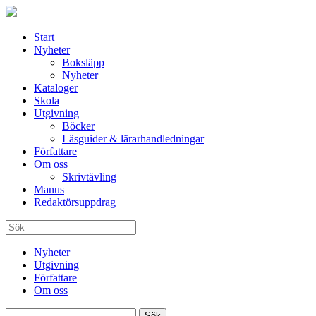
Start
Nyheter
Boksläpp
Nyheter
Kataloger
Skola
Utgivning
Böcker
Läsguider & lärarhandledningar
Författare
Om oss
Skrivtävling
Manus
Redaktörsuppdrag
Nyheter
Utgivning
Författare
Om oss