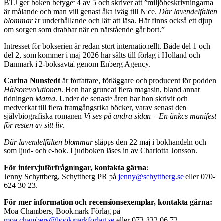
BTJ ger boken betyget 4 av 5 och skriver att ”miljöbeskrivningarna
är målande och man vill genast åka iväg till Nice.
Där lavendelfälten
blommar
är underhållande och lätt att läsa. Här finns också ett djup
om sorgen som drabbar när en närstående går bort.”
Intresset för bokserien är redan stort internationellt. Både del 1 och
del 2, som kommer i maj 2026 har sålts till förlag i Holland och
Danmark i 2-boksavtal genom Enberg Agency.
Carina Nunstedt
är författare, förläggare och producent för podden
Hälsorevolutionen
. Hon har grundat flera magasin, bland annat
tidningen
Mama
. Under de senaste åren har hon skrivit och
medverkat till flera framgångsrika böcker, varav senast den
självbiografiska romanen
Vi ses på andra sidan – En änkas manifest
för resten av sitt liv
.
Där lavendelfälten blommar
släpps den 22 maj i bokhandeln och
som ljud- och e-bok. Ljudboken läses in av Charlotta Jonsson.
För intervjuförfrågningar, kontakta gärna:
Jenny Schyttberg, Schyttberg PR på
jenny@schyttberg.se
eller 070-
624 30 23.
För mer information och recensionsexemplar, kontakta gärna:
Moa Chambers, Bookmark Förlag på
moa.chambers@bookmarkforlag.se
eller 073-832 06 72