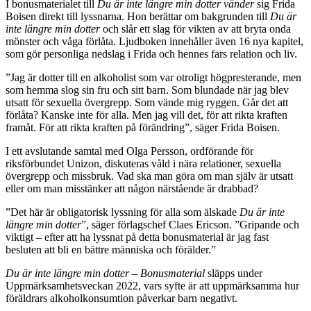
I bonusmaterialet till
Du är inte längre min dotter vänder
sig Frida
Boisen direkt till lyssnarna. Hon berättar om bakgrunden till
Du är
inte längre min dotter
och slår ett slag för vikten av att bryta onda
mönster och våga förlåta. Ljudboken innehåller även 16 nya kapitel,
som gör personliga nedslag i Frida och hennes fars relation och liv.
”Jag är dotter till en alkoholist som var otroligt högpresterande, men
som hemma slog sin fru och sitt barn. Som blundade när jag blev
utsatt för sexuella övergrepp. Som vände mig ryggen. Går det att
förlåta? Kanske inte för alla. Men jag vill det, för att rikta kraften
framåt. För att rikta kraften på förändring”, säger Frida Boisen.
I ett avslutande samtal med Olga Persson, ordförande för
riksförbundet Unizon, diskuteras våld i nära relationer, sexuella
övergrepp och missbruk. Vad ska man göra om man själv är utsatt
eller om man misstänker att någon närstående är drabbad?
”Det här är obligatorisk lyssning för alla som älskade
Du är inte
längre min dotter
”, säger förlagschef Claes Ericson. ”Gripande och
viktigt – efter att ha lyssnat på detta bonusmaterial är jag fast
besluten att bli en bättre människa och förälder.”
Du är inte längre min dotter – Bonusmaterial
släpps under
Uppmärksamhetsveckan 2022, vars syfte är att uppmärksamma hur
föräldrars alkoholkonsumtion påverkar barn negativt.