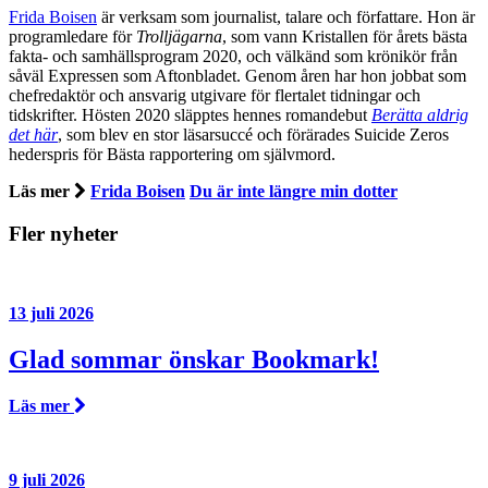
Frida Boisen
är verksam som journalist, talare och författare. Hon är
programledare för
Trolljägarna
, som vann Kristallen för årets bästa
fakta- och samhällsprogram 2020, och välkänd som krönikör från
såväl Expressen som Aftonbladet. Genom åren har hon jobbat som
chefredaktör och ansvarig utgivare för flertalet tidningar och
tidskrifter. Hösten 2020 släpptes hennes romandebut
Berätta aldrig
det här
, som blev en stor läsarsuccé och förärades Suicide Zeros
hederspris för Bästa rapportering om självmord.
Läs mer
Frida Boisen
Du är inte längre min dotter
Fler nyheter
13 juli 2026
Glad sommar önskar Bookmark!
Läs mer
9 juli 2026