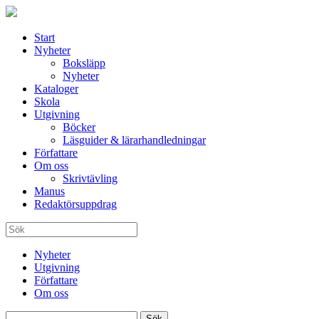
Start
Nyheter
Boksläpp
Nyheter
Kataloger
Skola
Utgivning
Böcker
Läsguider & lärarhandledningar
Författare
Om oss
Skrivtävling
Manus
Redaktörsuppdrag
Nyheter
Utgivning
Författare
Om oss