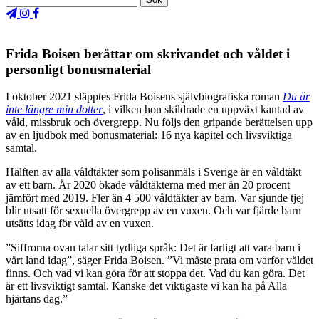
Frida Boisen berättar om skrivandet och våldet i
personligt bonusmaterial
I oktober 2021 släpptes Frida Boisens självbiografiska roman
Du är
inte längre min dotter
, i vilken hon skildrade en uppväxt kantad av
våld, missbruk och övergrepp. Nu följs den gripande berättelsen upp
av en ljudbok med bonusmaterial: 16 nya kapitel och livsviktiga
samtal.
Hälften av alla våldtäkter som polisanmäls i Sverige är en våldtäkt
av ett barn. År 2020 ökade våldtäkterna med mer än 20 procent
jämfört med 2019. Fler än 4 500 våldtäkter av barn. Var sjunde tjej
blir utsatt för sexuella övergrepp av en vuxen. Och var fjärde barn
utsätts idag för våld av en vuxen.
”Siffrorna ovan talar sitt tydliga språk: Det är farligt att vara barn i
vårt land idag”, säger Frida Boisen. ”Vi måste prata om varför våldet
finns. Och vad vi kan göra för att stoppa det. Vad du kan göra. Det
är ett livsviktigt samtal. Kanske det viktigaste vi kan ha på Alla
hjärtans dag.”