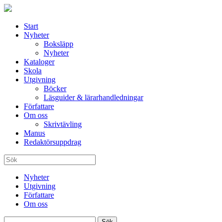
Start
Nyheter
Boksläpp
Nyheter
Kataloger
Skola
Utgivning
Böcker
Läsguider & lärarhandledningar
Författare
Om oss
Skrivtävling
Manus
Redaktörsuppdrag
Nyheter
Utgivning
Författare
Om oss