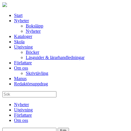
Start
Nyheter
Boksläpp
Nyheter
Kataloger
Skola
Utgivning
Böcker
Läsguider & lärarhandledningar
Författare
Om oss
Skrivtävling
Manus
Redaktörsuppdrag
Nyheter
Utgivning
Författare
Om oss