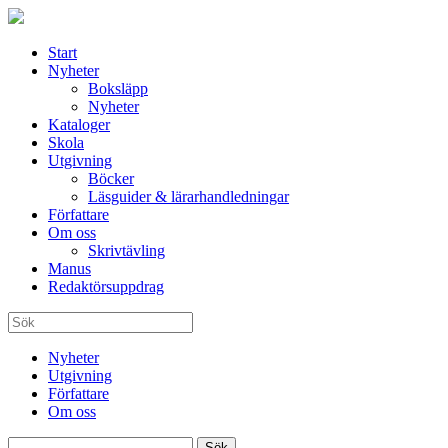
Start
Nyheter
Boksläpp
Nyheter
Kataloger
Skola
Utgivning
Böcker
Läsguider & lärarhandledningar
Författare
Om oss
Skrivtävling
Manus
Redaktörsuppdrag
Nyheter
Utgivning
Författare
Om oss