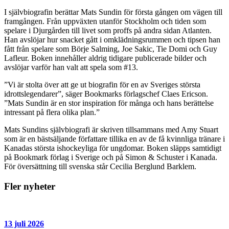
I självbiografin berättar Mats Sundin för första gången om vägen till
framgången. Från uppväxten utanför Stockholm och tiden som
spelare i Djurgården till livet som proffs på andra sidan Atlanten.
Han avslöjar hur snacket gått i omklädningsrummen och tipsen han
fått från spelare som Börje Salming, Joe Sakic, Tie Domi och Guy
Lafleur. Boken innehåller aldrig tidigare publicerade bilder och
avslöjar varför han valt att spela som #13.
”Vi är stolta över att ge ut biografin för en av Sveriges största
idrottslegendarer”, säger Bookmarks förlagschef Claes Ericson.
”Mats Sundin är en stor inspiration för många och hans berättelse
intressant på flera olika plan.”
Mats Sundins självbiografi är skriven tillsammans med Amy Stuart
som är en bästsäljande författare tillika en av de få kvinnliga tränare i
Kanadas största ishockeyliga för ungdomar. Boken släpps samtidigt
på Bookmark förlag i Sverige och på Simon & Schuster i Kanada.
För översättning till svenska står Cecilia Berglund Barklem.
Fler nyheter
13 juli 2026