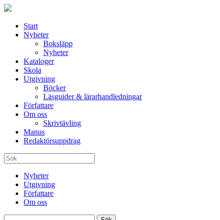
Start
Nyheter
Boksläpp
Nyheter
Kataloger
Skola
Utgivning
Böcker
Läsguider & lärarhandledningar
Författare
Om oss
Skrivtävling
Manus
Redaktörsuppdrag
Nyheter
Utgivning
Författare
Om oss