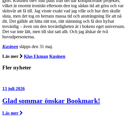
gjort. Kusinen blev min paus från det där komplicerade projektet,
vilket är enormt ironiskt eftersom den tog sådan tid att göra och var
skitsvår att få till. Jag visste exakt vad jag ville och hur den skulle
sluta, men det tog en herrans massa tid och ansträngning för att nå
dit. Det gällde att hitta rätt ton, rätt stämning och få den hyfsat
trovärdig – även om den trovärdigheten är i bokens eget universum.
Det var inte lätt, men till slut satt allt. Och jag älskar de två
huvudpersonerna.
Kusinen
släpps den 31 maj.
Läs mer
Klas Ekman
Kusinen
Fler nyheter
13 juli 2026
Glad sommar önskar Bookmark!
Läs mer