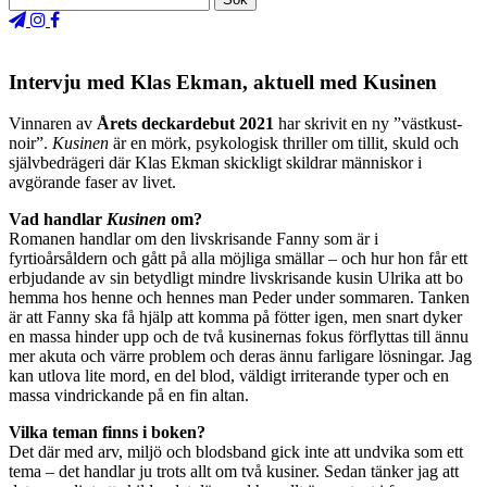
Intervju med Klas Ekman, aktuell med Kusinen
Vinnaren av
Årets deckardebut 2021
har skrivit en ny ”västkust-
noir”.
Kusinen
är en mörk, psykologisk thriller om tillit, skuld och
självbedrägeri där Klas Ekman skickligt skildrar människor i
avgörande faser av livet.
Vad handlar
Kusinen
om?
Romanen handlar om den livskrisande Fanny som är i
fyrtioårsåldern och gått på alla möjliga smällar – och hur hon får ett
erbjudande av sin betydligt mindre livskrisande kusin Ulrika att bo
hemma hos henne och hennes man Peder under sommaren. Tanken
är att Fanny ska få hjälp att komma på fötter igen, men snart dyker
en massa hinder upp och de två kusinernas fokus förflyttas till ännu
mer akuta och värre problem och deras ännu farligare lösningar. Jag
kan utlova lite mord, en del blod, väldigt irriterande typer och en
massa vindrickande på en fin altan.
Vilka teman finns i boken?
Det där med arv, miljö och blodsband gick inte att undvika som ett
tema – det handlar ju trots allt om två kusiner. Sedan tänker jag att