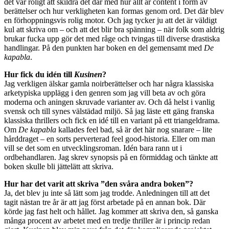
det var roligt att skildra det där med hur allt är content i form av
berättelser och hur verkligheten kan formas genom ord. Det där blev
en förhoppningsvis rolig motor. Och jag tycker ju att det är väldigt
kul att skriva om – och att det blir bra spänning – när folk som aldrig
brukar fucka upp gör det med råge och tvingas till diverse drastiska
handlingar. På den punkten har boken en del gemensamt med
De
kapabla
.
Hur fick du idén till
Kusinen
?
Jag verkligen älskar gamla noirberättelser och har några klassiska
arketypiska upplägg i den genren som jag vill beta av och göra
moderna och aningen skruvade varianter av. Och då helst i vanlig
svensk och till synes välstädad miljö. Så jag läste ett gäng franska
klassiska thrillers och fick en idé till en variant på ett triangeldrama.
Om
De kapabla
kallades feel bad, så är det här nog snarare – lite
hårddraget – en sorts perverterad feel good-historia. Eller om man
vill se det som en utvecklingsroman. Idén bara rann ut i
ordbehandlaren. Jag skrev synopsis på en förmiddag och tänkte att
boken skulle bli jättelätt att skriva.
Hur har det varit att skriva ”den svåra andra boken”?
Ja, det blev ju inte så lätt som jag trodde. Anledningen till att det
tagit nästan tre år är att jag först arbetade på en annan bok. Där
körde jag fast helt och hållet. Jag kommer att skriva den, så ganska
många procent av arbetet med en tredje thriller är i princip redan