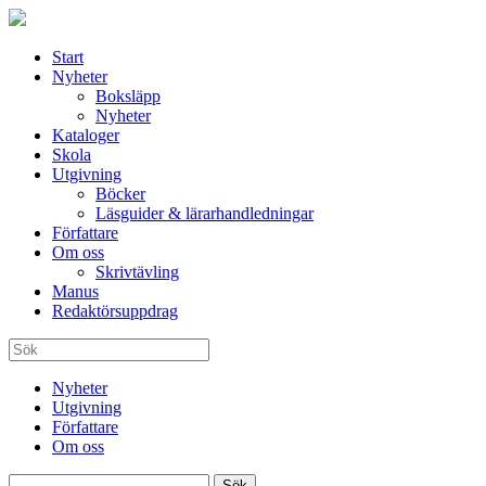
Start
Nyheter
Boksläpp
Nyheter
Kataloger
Skola
Utgivning
Böcker
Läsguider & lärarhandledningar
Författare
Om oss
Skrivtävling
Manus
Redaktörsuppdrag
Nyheter
Utgivning
Författare
Om oss