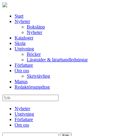
Start
Nyheter
Boksläpp
Nyheter
Kataloger
Skola
Utgivning
Böcker
Läsguider & lärarhandledningar
Författare
Om oss
Skrivtävling
Manus
Redaktörsuppdrag
Nyheter
Utgivning
Författare
Om oss