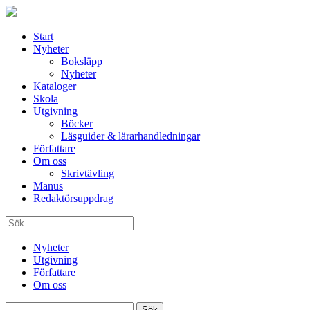
Start
Nyheter
Boksläpp
Nyheter
Kataloger
Skola
Utgivning
Böcker
Läsguider & lärarhandledningar
Författare
Om oss
Skrivtävling
Manus
Redaktörsuppdrag
Nyheter
Utgivning
Författare
Om oss