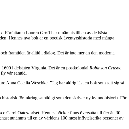
x. Författaren Lauren Groff har utnämnts till en av de bästa
i världen. Hennes nya bok är en poetisk äventyrshistoria med många
a och framtiden är alltid i dialog. Det är inte mer än den moderna
 1609 i delstaten Virginia. Det är en postkolonial
Robinson Crusoe
fly vår samtid.
are Anna Cecilia Weschke. ”Jag har aldrig läst en bok som satt sig så
en historisk förankring samtidigt som den skriver ny kvinnohistoria. För
e Carol Oates-priset. Hennes böcker finns översatta till fler än 30
ast utnämnts till en av världens 100 mest inflytelserika personer av