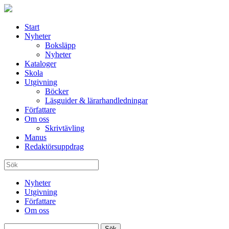
Start
Nyheter
Boksläpp
Nyheter
Kataloger
Skola
Utgivning
Böcker
Läsguider & lärarhandledningar
Författare
Om oss
Skrivtävling
Manus
Redaktörsuppdrag
Nyheter
Utgivning
Författare
Om oss