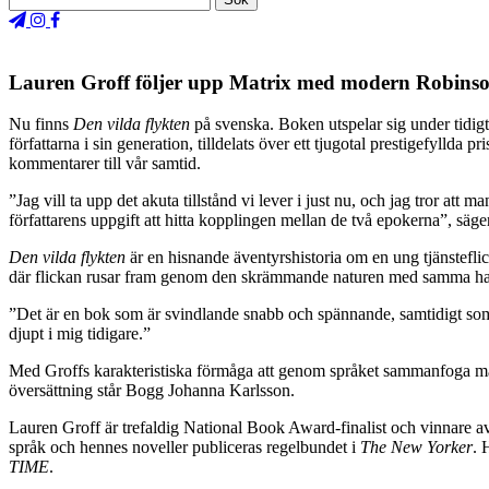
Lauren Groff följer upp Matrix med modern Robins
Nu finns
Den vilda flykten
på svenska. Boken utspelar sig under tidigt 
författarna i sin generation, tilldelats över ett tjugotal prestigefylld
kommentarer till vår samtid.
”Jag vill ta upp det akuta tillstånd vi lever i just nu, och jag tror at
författarens uppgift att hitta kopplingen mellan de två epokerna”, sä
Den vilda flykten
är en hisnande äventyrshistoria om en ung tjänsteflic
där flickan rusar fram genom den skrämmande naturen med samma hasti
”Det är en bok som är svindlande snabb och spännande, samtidigt som d
djupt i mig tidigare.”
Med Groffs karakteristiska förmåga att genom språket sammanfoga män
översättning står Bogg Johanna Karlsson.
Lauren Groff är trefaldig National Book Award-finalist och vinnare av 
språk och hennes noveller publiceras regelbundet i
The New Yorker
. 
TIME
.