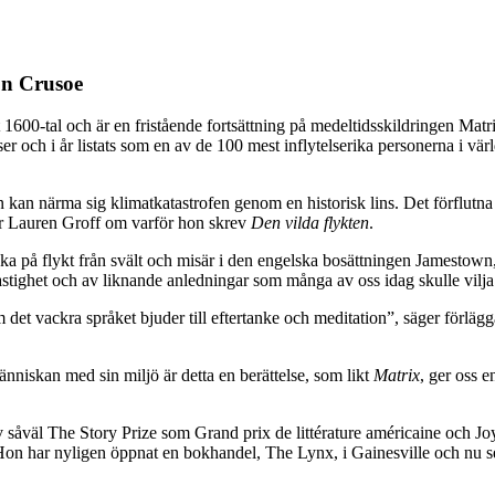
on Crusoe
1600-tal och är en fristående fortsättning på medeltidsskildringen Matri
a priser och i år listats som en av de 100 mest inflytelserika personerna 
t man kan närma sig klimatkatastrofen genom en historisk lins. Det förflutn
ger Lauren Groff om varför hon skrev
Den vilda flykten
.
ka på flykt från svält och misär i den engelska bosättningen Jamestown,
ghet och av liknande anledningar som många av oss idag skulle vilja 
et vackra språket bjuder till eftertanke och meditation”, säger förlägg
niskan med sin miljö är detta en berättelse, som likt
Matrix
, ger oss 
såväl The Story Prize som Grand prix de littérature américaine och Joyc
Hon har nyligen öppnat en bokhandel, The Lynx, i Gainesville och nu sen