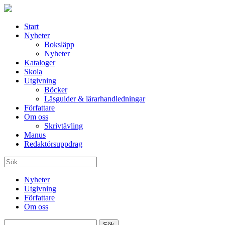
Start
Nyheter
Boksläpp
Nyheter
Kataloger
Skola
Utgivning
Böcker
Läsguider & lärarhandledningar
Författare
Om oss
Skrivtävling
Manus
Redaktörsuppdrag
Nyheter
Utgivning
Författare
Om oss