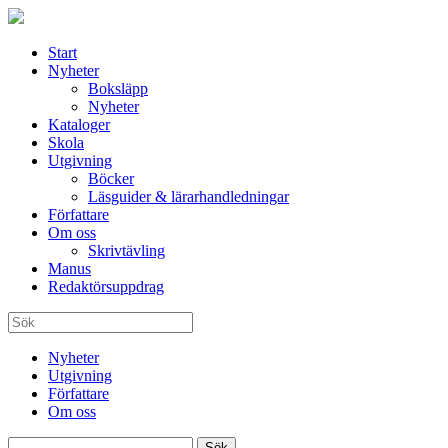
Start
Nyheter
Boksläpp
Nyheter
Kataloger
Skola
Utgivning
Böcker
Läsguider & lärarhandledningar
Författare
Om oss
Skrivtävling
Manus
Redaktörsuppdrag
Nyheter
Utgivning
Författare
Om oss