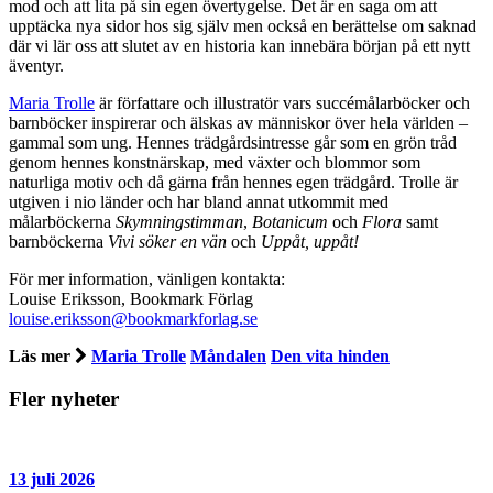
mod och att lita på sin egen övertygelse. Det är en saga om att
upptäcka nya sidor hos sig själv men också en berättelse om saknad
där vi lär oss att slutet av en historia kan innebära början på ett nytt
äventyr.
Maria Trolle
är författare och illustratör vars succémålarböcker och
barnböcker inspirerar och älskas av människor över hela världen –
gammal som ung. Hennes trädgårdsintresse går som en grön tråd
genom hennes konstnärskap, med växter och blommor som
naturliga motiv och då gärna från hennes egen trädgård. Trolle är
utgiven i nio länder och har bland annat utkommit med
målarböckerna
Skymningstimman
,
Botanicum
och
Flora
samt
barnböckerna
Vivi söker en vän
och
Uppåt, uppåt!
För mer information, vänligen kontakta:
Louise Eriksson, Bookmark Förlag
louise.eriksson@bookmarkforlag.se
Läs mer
Maria Trolle
Måndalen
Den vita hinden
Fler nyheter
13 juli 2026