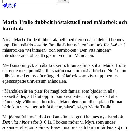
Maria Trolle dubbelt höstaktuell med målarbok och
barnbok
Nu är Maria Trolle dubbelt aktuell med den senaste delen i hennes
populära målarboksserie för alla åldrar och en barnbok för 3–6 år. I
målarboken ”Måndalen” och barnboken ”Den vita hinden”
introducerar Trolle sitt eget universum: Måndalen.
Med sina omtyckta målarböcker och fantasifulla stil är Maria Trolle
en av de mest populära illustratörerna inom målarböcker. Nu är hon
tillbaka med en ny efterlängtad målarbok som visar upp hennes
egenskapade universum Måndalen.
”Måndalen är en plats för magi och fantasi som bjuder in alla,
oavsett ålder, att få utlopp för sin kreativitet. Jag hoppas att alla
känner sig välkomna in och att Måndalen kan bli en plats där man
både kan varva ner och få äventyrslust”, säger Maria Trolle.
Miljöerna från målarboken kan kännas igen i hennes nya barnbok
Den vita hinden
för 3–6 år. I boken möter vi Myra som under
sökandet efter sin spårlöst försvunna bror och farmor får lära sig om