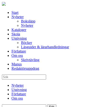
Start
Nyheter
Boksläpp
Nyheter
Kataloger
Skola
Utgivning
Böcker
Läsguider & lärarhandledningar
Författare
Om oss
Skrivtävling
Manus
Redaktörsuppdrag
Nyheter
Utgivning
Författare
Om oss