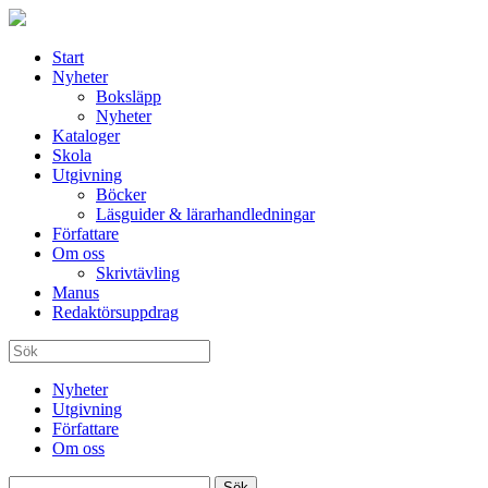
Start
Nyheter
Boksläpp
Nyheter
Kataloger
Skola
Utgivning
Böcker
Läsguider & lärarhandledningar
Författare
Om oss
Skrivtävling
Manus
Redaktörsuppdrag
Nyheter
Utgivning
Författare
Om oss