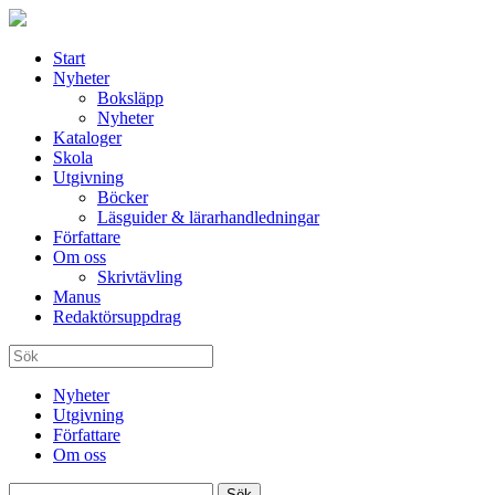
Start
Nyheter
Boksläpp
Nyheter
Kataloger
Skola
Utgivning
Böcker
Läsguider & lärarhandledningar
Författare
Om oss
Skrivtävling
Manus
Redaktörsuppdrag
Nyheter
Utgivning
Författare
Om oss