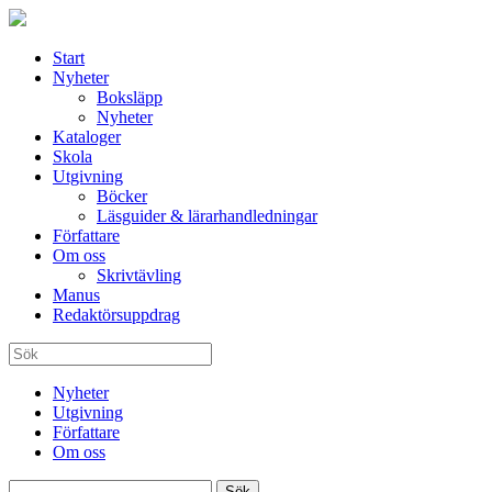
Start
Nyheter
Boksläpp
Nyheter
Kataloger
Skola
Utgivning
Böcker
Läsguider & lärarhandledningar
Författare
Om oss
Skrivtävling
Manus
Redaktörsuppdrag
Nyheter
Utgivning
Författare
Om oss