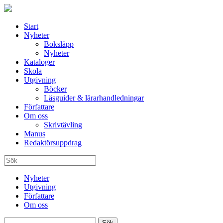
Start
Nyheter
Boksläpp
Nyheter
Kataloger
Skola
Utgivning
Böcker
Läsguider & lärarhandledningar
Författare
Om oss
Skrivtävling
Manus
Redaktörsuppdrag
Nyheter
Utgivning
Författare
Om oss