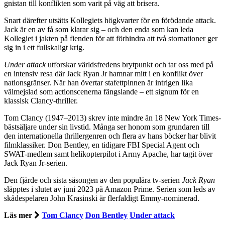
gnistan till konflikten som varit på väg att brisera.
Snart därefter utsätts Kollegiets högkvarter för en förödande attack.
Jack är en av få som klarar sig – och den enda som kan leda
Kollegiet i jakten på fienden för att förhindra att två stornationer ger
sig in i ett fullskaligt krig.
Under attack
utforskar världsfredens brytpunkt och tar oss med på
en intensiv resa där Jack Ryan Jr hamnar mitt i en konflikt över
nationsgränser. När han övertar stafettpinnen är intrigen lika
välmejslad som actionscenerna fängslande – ett signum för en
klassisk Clancy-thriller.
Tom Clancy (1947–2013) skrev inte mindre än 18 New York Times-
bästsäljare under sin livstid. Många ser honom som grundaren till
den internationella thrillergenren och flera av hans böcker har blivit
filmklassiker. Don Bentley, en tidigare FBI Special Agent och
SWAT-medlem samt helikopterpilot i Army Apache, har tagit över
Jack Ryan Jr-serien.
Den fjärde och sista säsongen av den populära tv-serien
Jack Ryan
släpptes i slutet av juni 2023 på Amazon Prime. Serien som leds av
skådespelaren John Krasinski är flerfaldigt Emmy-nominerad.
Läs mer
Tom Clancy
Don Bentley
Under attack