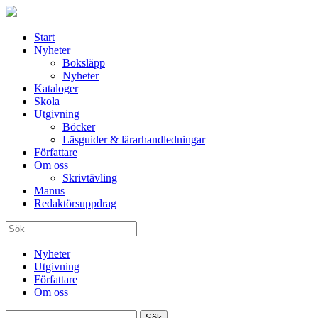
Start
Nyheter
Boksläpp
Nyheter
Kataloger
Skola
Utgivning
Böcker
Läsguider & lärarhandledningar
Författare
Om oss
Skrivtävling
Manus
Redaktörsuppdrag
Nyheter
Utgivning
Författare
Om oss