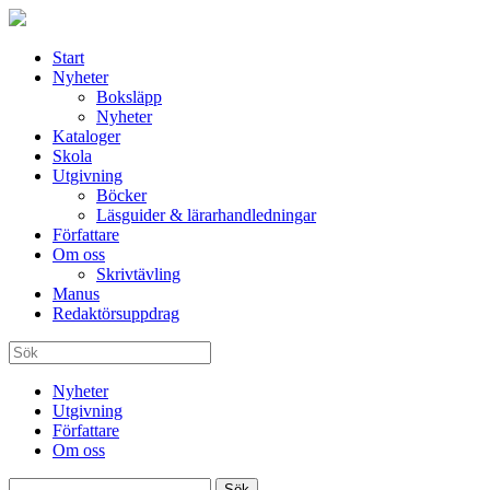
Start
Nyheter
Boksläpp
Nyheter
Kataloger
Skola
Utgivning
Böcker
Läsguider & lärarhandledningar
Författare
Om oss
Skrivtävling
Manus
Redaktörsuppdrag
Nyheter
Utgivning
Författare
Om oss