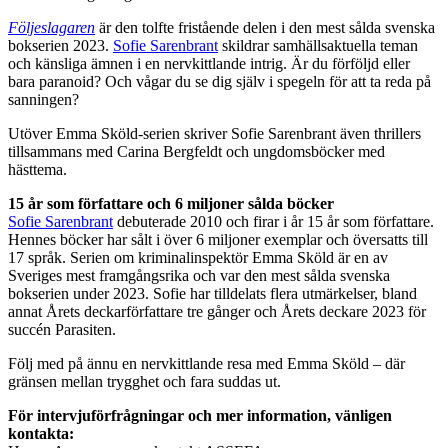
Följeslagaren
är den tolfte fristående delen i den mest sålda svenska
bokserien 2023.
Sofie Sarenbrant
skildrar samhällsaktuella teman
och känsliga ämnen i en nervkittlande intrig. Är du förföljd eller
bara paranoid? Och vågar du se dig själv i spegeln för att ta reda på
sanningen?
Utöver Emma Sköld-serien skriver Sofie Sarenbrant även thrillers
tillsammans med Carina Bergfeldt och ungdomsböcker med
hästtema.
15 år som författare och 6 miljoner sålda böcker
Sofie Sarenbrant
debuterade 2010 och firar i år 15 år som författare.
Hennes böcker har sålt i över 6 miljoner exemplar och översatts till
17 språk. Serien om kriminalinspektör Emma Sköld är en av
Sveriges mest framgångsrika och var den mest sålda svenska
bokserien under 2023. Sofie har tilldelats flera utmärkelser, bland
annat Årets deckarförfattare tre gånger och Årets deckare 2023 för
succén Parasiten.
Följ med på ännu en nervkittlande resa med Emma Sköld – där
gränsen mellan trygghet och fara suddas ut.
För intervjuförfrågningar och mer information, vänligen
kontakta: