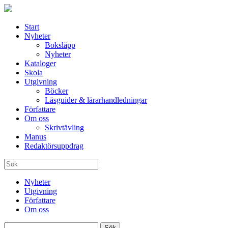
Start
Nyheter
Boksläpp
Nyheter
Kataloger
Skola
Utgivning
Böcker
Läsguider & lärarhandledningar
Författare
Om oss
Skrivtävling
Manus
Redaktörsuppdrag
Nyheter
Utgivning
Författare
Om oss