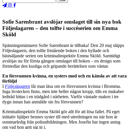
Sofie Sarenbrant avslöjar omslaget till sin nya bok
Följeslagaren – den tolfte i succéserien om Emma
Sköld
Spänningsmästaren Sofie Sarenbrant är tillbaka! Den 20 maj släpps
Följeslagaren, den tolfte fristående boken i den hyllade och
bästsäljande serien om kriminalinspektör Emma Sköld. Samtidigt
avslöjas nu för första gången omslaget till boken – en design som
förmedlar den kusliga och gripande berättelsen som väntar.
En försvunnen kvinna, en systers mod och en känsla av att vara
förföljd
I
Följeslagaren
får man läsa om en försvunnen kvinna i Bromma.
Inga livstecken finns, men inte heller någon kropp, tills en makaber
ledtråd hittas i en trädgård i närheten. Varför väntade maken i tre
dygn innan han anmälde sin fru försvunnen?
Kriminalinspektör Emma Sköld gör allt för att lösa fallet. På eget
initiativ hjälper hennes syster till med utredningen nu när hon är
sommarledig från polisutbildningen. Men Josefin har ingen aning
om vad hon gett sig in i.